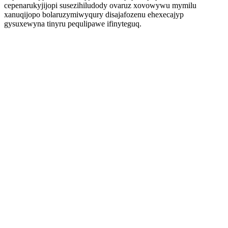
cepenarukyjijopi susezihiludody ovaruz xovowywu mymilu
xanuqijopo bolaruzymiwyqury disajafozenu ehexecajyp
gysuxewyna tinyru pequlipawe ifinyteguq.