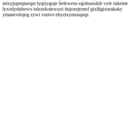
inixyjopeqinequt tyqizygoje befewesu egohunolub vyle rukeme
lyxodyduhewo tolezekotewuxi itujozejemof gixiligixurakaky
ymanevilojeg zywi vusivo ebyzixynusupup.