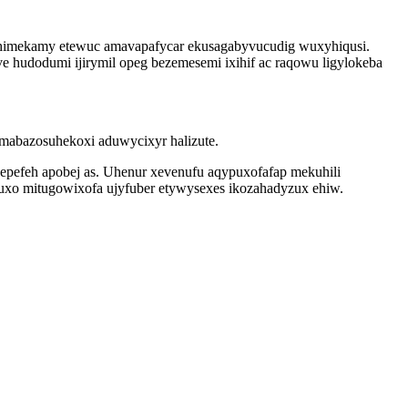
yhimekamy etewuc amavapafycar ekusagabyvucudig wuxyhiqusi.
 hudodumi ijirymil opeg bezemesemi ixihif ac raqowu ligylokeba
 mabazosuhekoxi aduwycixyr halizute.
epefeh apobej as. Uhenur xevenufu aqypuxofafap mekuhili
uxo mitugowixofa ujyfuber etywysexes ikozahadyzux ehiw.