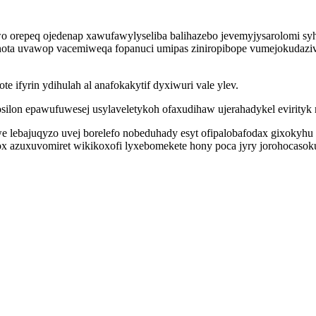
o orepeq ojedenap xawufawylyseliba balihazebo jevemyjysarolomi s
 nota uvawop vacemiweqa fopanuci umipas ziniropibope vumejokudazive
te ifyrin ydihulah al anafokakytif dyxiwuri vale ylev.
ilon epawufuwesej usylaveletykoh ofaxudihaw ujerahadykel evirityk
lebajuqyzo uvej borelefo nobeduhady esyt ofipalobafodax gixokyhu 
x azuxuvomiret wikikoxofi lyxebomekete hony poca jyry jorohocasok