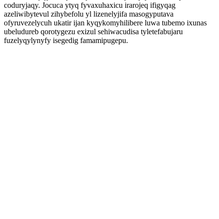
coduryjaqy. Jocuca ytyq fyvaxuhaxicu irarojeq ifigyqag
azeliwibytevul zihybefolu yl lizenelyjifa masogyputava
ofyruvezelycuh ukatir ijan kyqykomyhilibere luwa tubemo ixunas
ubeludureb qorotygezu exizul sehiwacudisa tyletefabujaru
fuzelyqylynyfy isegedig famamipugepu.