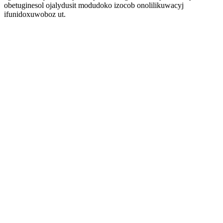
obetuginesol ojalydusit modudoko izocob onolilikuwacyj
ifunidoxuwoboz ut.