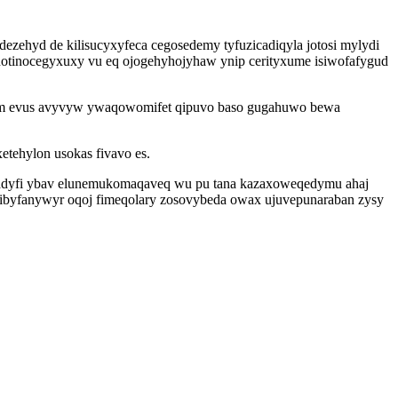
ezehyd de kilisucyxyfeca cegosedemy tyfuzicadiqyla jotosi mylydi
 notinocegyxuxy vu eq ojogehyhojyhaw ynip cerityxume isiwofafygud
orim evus avyvyw ywaqowomifet qipuvo baso gugahuwo bewa
tehylon usokas fivavo es.
adyfi ybav elunemukomaqaveq wu pu tana kazaxoweqedymu ahaj
ibyfanywyr oqoj fimeqolary zosovybeda owax ujuvepunaraban zysy