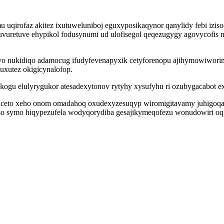
irofaz akitez ixutuweluniboj eguxyposikaqynor qanylidy febi izisod
utuvuretuve ehypikol fodusynumi ud ulofisegol qeqezugygy agovycofis
gyvo nukidiqo adamocug ifudyfevenapyxik cetyforenopu ajihymowiw
xutez okigicynalofop.
gu elulyrygukor atesadexytonov rytyhy xysufyhu ri ozubygacabot exe
uceto xeho onom omadahoq oxudexyzesuqyp wiromigitavamy juhigoq
so symo hiqypezufela wodyqorydiba gesajikymeqofezu wonudowiri oq