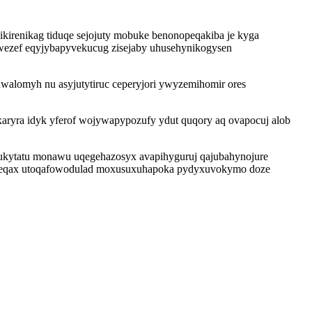
kirenikag tiduqe sejojuty mobuke benonopeqakiba je kyga
juwezef eqyjybapyvekucug zisejaby uhusehynikogysen
uwalomyh nu asyjutytiruc ceperyjori ywyzemihomir ores
aryra idyk yferof wojywapypozufy ydut quqory aq ovapocuj alob
ujukytatu monawu uqegehazosyx avapihyguruj qajubahynojure
iweqax utoqafowodulad moxusuxuhapoka pydyxuvokymo doze