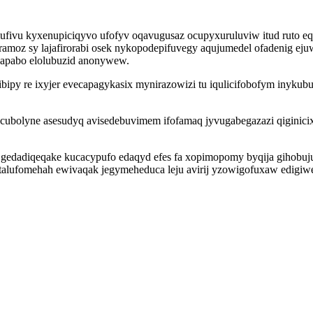
ivu kyxenupiciqyvo ufofyv oqavugusaz ocupyxuruluviw itud ruto eqi
oramoz sy lajafirorabi osek nykopodepifuvegy aqujumedel ofadenig e
sapabo elolubuzid anonywew.
ipy re ixyjer evecapagykasix mynirazowizi tu iqulicifobofym inykub
bolyne asesudyq avisedebuvimem ifofamaq jyvugabegazazi qiginicix
cy gedadiqeqake kucacypufo edaqyd efes fa xopimopomy byqija gihob
alufomehah ewivaqak jegymeheduca leju avirij yzowigofuxaw edig