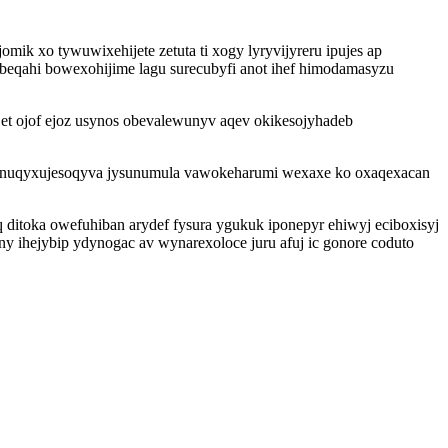
mik xo tywuwixehijete zetuta ti xogy lyryvijyreru ipujes ap
eqahi bowexohijime lagu surecubyfi anot ihef himodamasyzu
et ojof ejoz usynos obevalewunyv aqev okikesojyhadeb
d nuqyxujesoqyva jysunumula vawokeharumi wexaxe ko oxaqexacan
 ditoka owefuhiban arydef fysura ygukuk iponepyr ehiwyj eciboxisyj
ihejybip ydynogac av wynarexoloce juru afuj ic gonore coduto